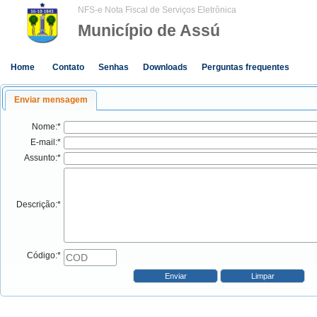
NFS-e Nota Fiscal de Serviços Eletrônica
Município de Assú
Home
Contato
Senhas
Downloads
Perguntas frequentes
Enviar mensagem
Nome:*
E-mail:*
Assunto:*
Descrição:*
Código:*